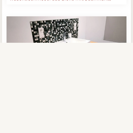
Waschtischmöbel aus Douglasie