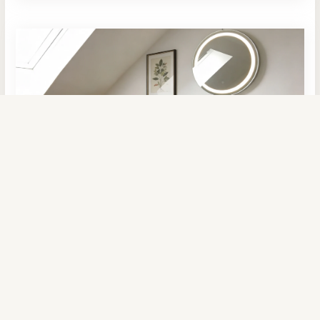
Waschtischmöbel Dekoreiche/Weiß