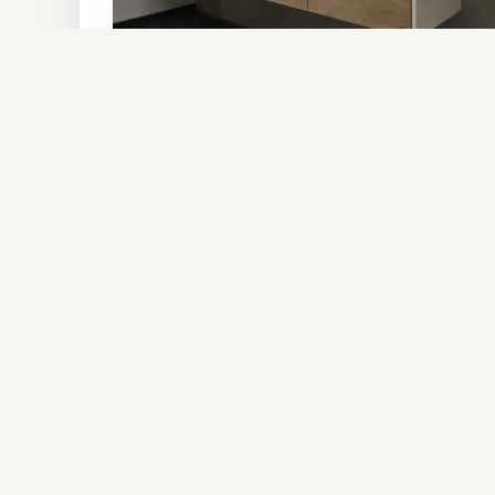
Waschtischmöbel Dekoreiche/Weiß
Holzmanufaktur &
Planungsbüro Jürgens
Repetalstr. 249
57439 Attendorn-Niederhelden